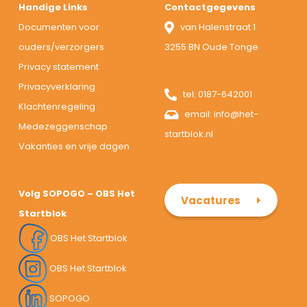
Handige Links
Contactgegevens
Documenten voor
van Halenstraat 1
ouders/verzorgers
3255 BN Oude Tonge
Privacy statement
Privacyverklaring
tel:
0187-642001
Klachtenregeling
email:
info@het-
Medezeggenschap
startblok.nl
Vakanties en vrije dagen
Volg SOPOGO – OBS Het
Vacatures
Startblok
OBS Het Startblok
OBS Het Startblok
SOPOGO