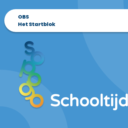
OBS
Het Startblok
Schooltij