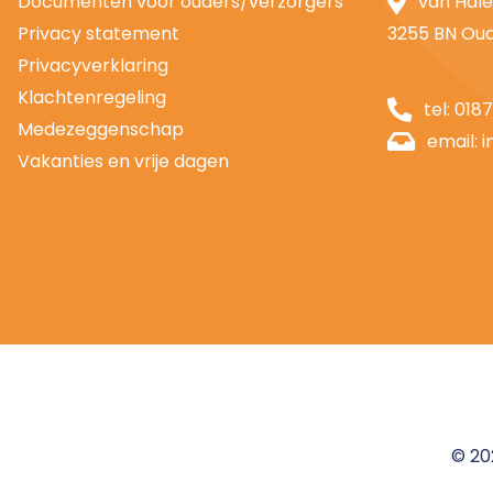
Documenten voor ouders/verzorgers
van Hale
Privacy statement
3255 BN Ou
Privacyverklaring
Klachtenregeling
tel:
018
Medezeggenschap
email:
i
Vakanties en vrije dagen
© 20