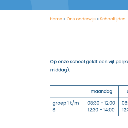
Home
»
Ons onderwijs
»
Schooltijden
Op onze school geldt een vijf gelij
middag).
maandag
groep 1 t/m
08:30 – 12:00
08
8
12:30 – 14:00
12