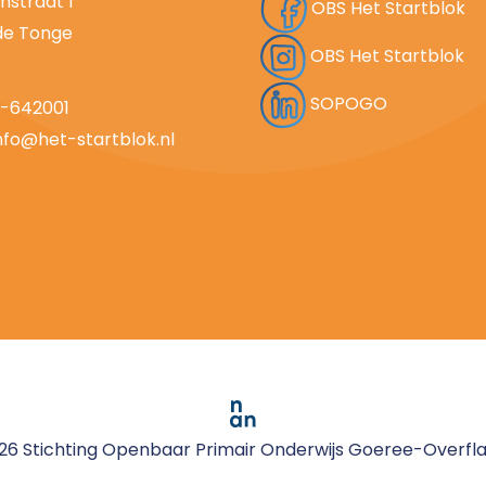
nstraat 1
OBS Het Startblok
de Tonge
OBS Het Startblok
SOPOGO
7-642001
nfo@het-startblok.nl
26 Stichting Openbaar Primair Onderwijs Goeree-Overfl