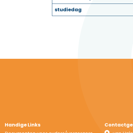
studiedag
Handige Links
Contactge