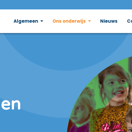
Algemeen
Ons onderwijs
Nieuws
C
den